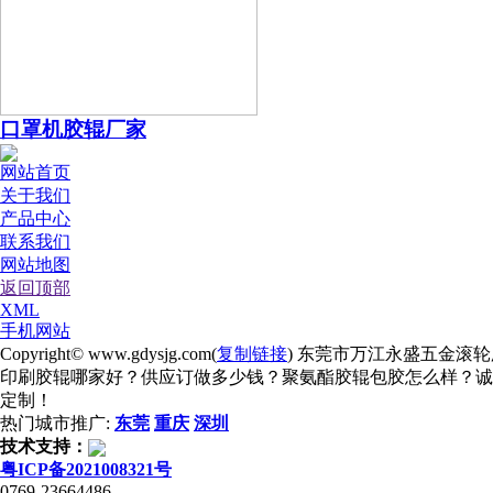
口罩机胶辊厂家
网站首页
关于我们
产品中心
联系我们
网站地图
返回顶部
XML
手机网站
Copyright© www.gdysjg.com(
复制链接
) 东莞市万江永盛五金滚轮
印刷胶辊哪家好？供应订做多少钱？聚氨酯胶辊包胶怎么样？诚
定制！
热门城市推广:
东莞
重庆
深圳
技术支持：
粤ICP备2021008321号
0769-23664486