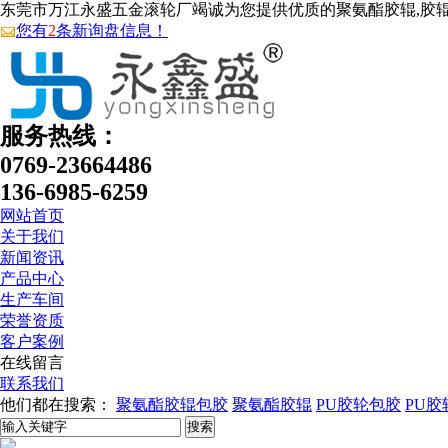
东莞市万江永盛五金滚轮厂竭诚为您提供优质的聚氨酯胶辊,胶辊包
您有
2
条新询盘信息！
服务热线：
0769-23664486
136-6985-6259
网站首页
关于我们
新闻资讯
产品中心
生产车间
荣誉资质
客户案例
在线留言
联系我们
他们都在搜索：
聚氨酯胶辊包胶
聚氨酯胶辊
PU胶轮包胶
PU胶