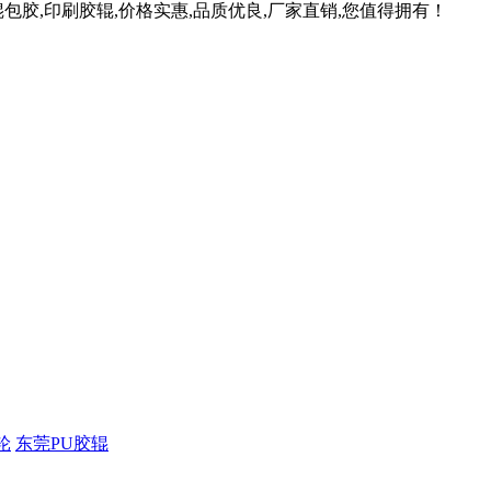
胶,印刷胶辊,价格实惠,品质优良,厂家直销,您值得拥有！
轮
东莞PU胶辊