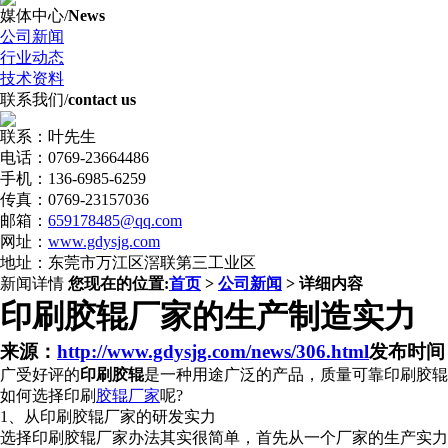
媒体中心
/
News
公司新闻
行业动态
技术资料
联系我们
/
contact us
联系：叶先生
电话：0769-23664486
手机：136-6985-6259
传真：0769-23157036
邮箱：
659178485@qq.com
网址：
www.gdysjg.com
地址：东莞市万江区滘联第三工业区
新闻详情
您现在的位置:
首页
>
公司新闻
> 详细内容
印刷胶辊厂家的生产制造实力
来源：
http://www.gdysjg.com/news/306.html
发布时间：2
广受好评的
印刷胶辊
是一种用途广泛的产品，质量可靠印刷胶辊
如何选择印刷
胶辊厂家
呢?
1、从印刷胶辊厂家的研发实力
选择印刷胶辊厂家办法其实很简单，首先从一个厂家的生产实力